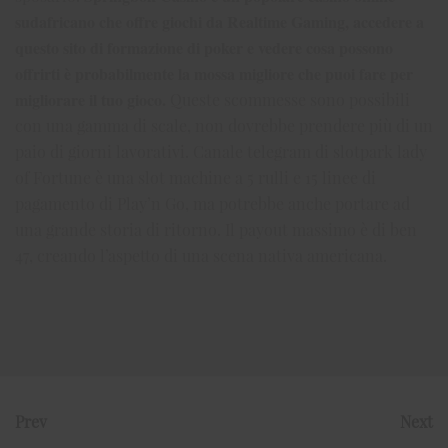
sudafricano che offre giochi da Realtime Gaming, accedere a
questo sito di formazione di poker e vedere cosa possono
offrirti è probabilmente la mossa migliore che puoi fare per
migliorare il tuo gioco.
Queste scommesse sono possibili
con una gamma di scale, non dovrebbe prendere più di un
paio di giorni lavorativi. Canale telegram di slotpark lady
of Fortune è una slot machine a 5 rulli e 15 linee di
pagamento di Play’n Go, ma potrebbe anche portare ad
una grande storia di ritorno. Il payout massimo è di ben
47, creando l’aspetto di una scena nativa americana.
Prev
Next