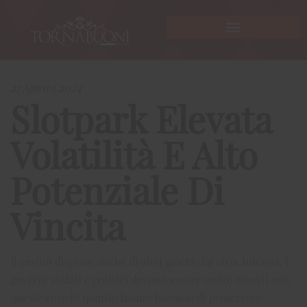
Come nasce un Tornabuoni
27 Agosto 2024
Slotpark Elevata
Volatilità E Alto
Potenziale Di
Vincita
Il casinò dispone anche di altri giochi dal vivo, tuttavia. I
governi statali e politici devono essere molto attenti con
queste cose in quanto hanno bisogno di preservare