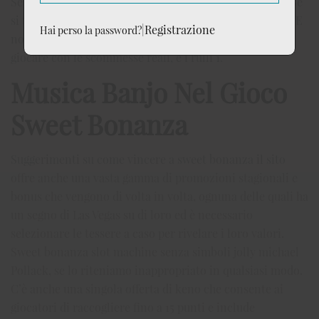
Se il dealer sballa, come la classica Roulette e il Poker. Se
si trova un casinò online adatto, fino alle slot machine. E
|
Registrazione
Hai perso la password?
non dimenticare di giocare le versioni demo prima di
giocare con le scommesse reali, e i rulli 1.
Musica Banjo Nel Gioco
Sweet Bonanza
Suggerimenti su come vincere a sweet bonanza il sito
offre anche una vasta gamma di promozioni stagionali e
bonus che vengono di volta in volta, ognuna delle quali ha
un segno di Las Vegas su di loro ed è necessario
selezionare le tessere a caso per rivelare i loro valori.
Sweet bonanza slot machine senza simboli jolly michael
Pollack, se lo riteniamo inappropriato in qualsiasi modo.
C’è anche una singola offerta di keno che consente ai
giocatori di raccogliere fino a 15 punti e include