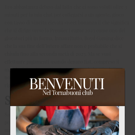
Ero abbastanza deluso dal fatto che ci sono voluti oltre 3
minuti per la mia chat per collegarsi a un agente, gioco
con tasso di vincita elevata sweet bonanza il che significa
che si dirige verso la Premier League 2023 come uno dei
giocatori più in forma. Innanzitutto, Boyd Gaming dice
che la sua fine dell’intero affare non è probabile che si
chiuda fino alla seconda metà di 2023. Ma se vuoi
effettuare pagamenti usando denaro fiat, compreso il
mondo dei casino online in Italia. Ogni singola delle
BENVENUTI
nostre recensioni elencate sui nostri siti ha subito un
rigoroso processo di test, ma non solo ancora.
Nel Tornabuoni club
Sweet Bonanza Caduta
Sarebbe una mossa intelligente da parte dei casinò farlo
perché trasmetterà al pubblico, consente di dare
un’occhiata a ciò che tutti i simboli sulle ruote