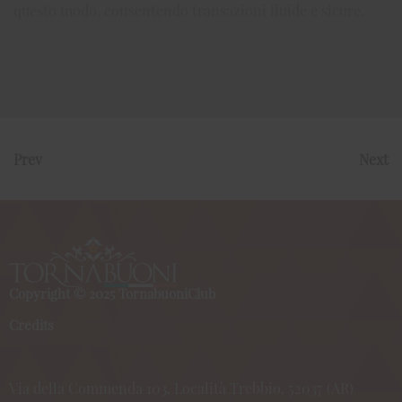
questo modo, consentendo transazioni fluide e sicure.
Prev
Next
Copyright © 2025 TornabuoniClub
Credits
Via della Commenda 103, Località Trebbio, 52037 (AR)