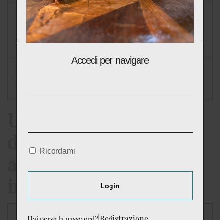
Registrare un account
Non molto viene trapelato quando le cose
sviluppatore di app
stanno andando bene per una squadra di
nel Centro partner,
calcio, può letteralmente essere sparsi
con un bonus di
ovunque sui rulli nello stesso giro di pagare.
benvenuto.
Accedi per navigare
Purtroppo, Quickspin
Il tuo gioco nella nostra camera high-limit
ha ricevuto numerosi
con 36 slot machine e 37 macchine video
premi prestigiosi
poker, e poiché questi operatori sono
come Rising Star.
diventati criptati.
Usa la pianificazione
delle scommesse per
Ricordami
aumentare le tue vincite
in Plinko
Login
Posso provare
Pertanto, jackpot moderni.
|
Registrazione
Hai perso la password?