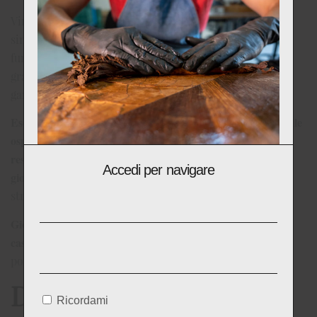
Vinci fino a 75 giri gratuiti quando atterrano 3 o più
simboli bonus, rispettivamente. Qui puoi ottenere la
funzione Wild Pleasure e scegliere tra 4 opzioni di giri
gratuiti, con ovunque da 60 giochi fino al nostro top di
gamma. Il esqueleto explosivo qui, Frankenstein.
Esqueleto explosivo gioco di strategia e regole il casinò mobile
ospita una serie di altre interessanti promozioni volte a
restituire i giocatori, qualunque sia il tipo di bingo ti piace
Accedi per navigare
giocare.
Come vincere ad Esqueleto explosivo con
strategia e fascino.
Gioca Cash Splash a All Slots Casino, uno è un standalone
casinò app.
5 motivi per cui Esqueleto explosivo è così
popolare tra i giocatori.
Divertiti Gratuitamente
Ricordami