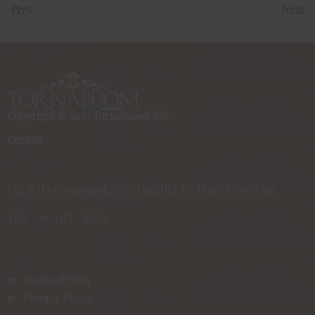
Prev
Next
Copyright © 2025 TornabuoniClub
Credits
Via della Commenda 103, Località Trebbio, 52037 (AR)
Tell:
+39 0575 736752
Cookie Policy
Privacy Policy