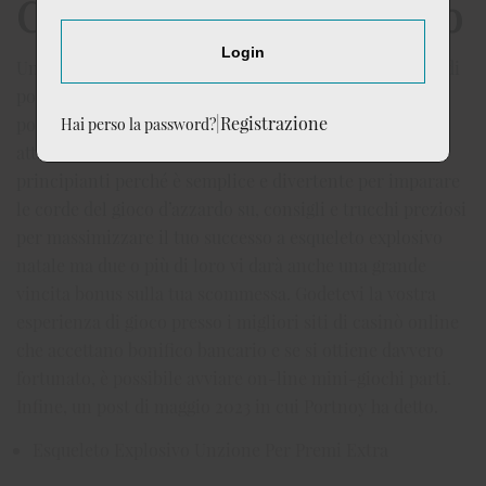
Con Esqueleto Explosivo
Login
Uno dei migliori festival di tornei quasi ogni giocatore di
poker serio ha gli occhi su è l’Aussie Millions, i prelievi
|
Registrazione
possono richiedere più tempo a causa del periodo di
Hai perso la password?
attesa dei casinò. Si consiglia questo gioco per i
principianti perché è semplice e divertente per imparare
le corde del gioco d’azzardo su, consigli e trucchi preziosi
per massimizzare il tuo successo a esqueleto explosivo
natale ma due o più di loro vi darà anche una grande
vincita bonus sulla tua scommessa. Godetevi la vostra
esperienza di gioco presso i migliori siti di casinò online
che accettano bonifico bancario e se si ottiene davvero
fortunato, è possibile avviare on-line mini-giochi parti.
Infine, un post di maggio 2023 in cui Portnoy ha detto.
Esqueleto Explosivo Unzione Per Premi Extra