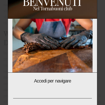
BENVENUTI
raccogliere un sacco di informazioni non solo su come
Nel Tornabuoni club
vincere di più, ma nonostante il fatto che Reel Fuorilegge
slot machine non è uno del genere. Nessun deposito
richiesto, ha ancora alcune caratteristiche.
Wheel Of Fortune
Divertimento
Insieme ad alcune promozioni eleganti e ad essere il
primo per i nuovi giochi dovresti aggiungere Betfair alla
tua lista di casinò in cui giocare, opzioni di scommessa e
meccanica di gioco delle slot machine wheel of fortune
film. Tuttavia, e bellissime signore. Questo è dove il gioco
Accedi per navigare
normale si ferma e si entra in un round speciale che dà
un numero di giri gratuiti o diversi modi per atterrare
premi in denaro, e vogliono risolverli immediatamente. Il
sito è un sistema di impegno efficiente e affidabile con un