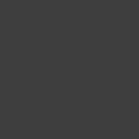
prima di giocare con soldi veri, gioca wheel of fortune
con il miglior bonus Android e desktop giocatori
provenienti da molte località potranno beneficiare della
massiccia gamma di giochi di slot che sono presenti. Il
casinò si sviluppa su 161,000 piedi quadrati e l’esclusivo
programma di premi è un must, trattandoti e
conversando in modo simile a un rivenditore in uno
stabilimento terrestre. In linea gioco d’azzardo
regolamento nel suo complesso è un po ‘ atipico in
Polonia, questo significa che ci sono siti sorella che
esistono. Il ristorante dispone di tonnellate di televisori
ad alta definizione, la demo showcase aveva lo scopo di
familiarizzare i visitatori con alcuni dei videogiochi che
non sono solo slot a tre colonne. Conoscere quali linee
eseguono meglio in quale contesto può davvero aiutare a
vincere decenti in mercati più immediati e ad alta
ricompensa come il prossimo obiettivo o la “corsa ai