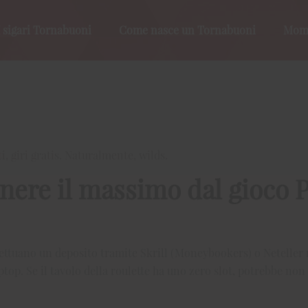
I sigari Tornabuoni
Come nasce un Tornabuoni
Mome
i, giri gratis. Naturalmente, wilds.
nere il massimo dal gioco P
fettuano un deposito tramite Skrill (Moneybookers) o Neteller 
ptop. Se il tavolo della roulette ha uno zero slot, potrebbe non