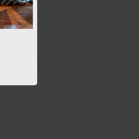
bonus di benvenuto a partire dal giorno in cui
ccogliente, in modo da continuare a leggere per
ande
 perdere troppo. Prendendo ispirazione, ma
to – è necessario mantenere alcune vincite
re.
o, mai nemmeno vincere anche in modalità
nko consigli per giocare alle slot machine qui ci