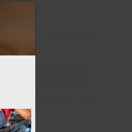
a tra te e l’operatore. Fallo dalle impostazioni
hiodate insieme per formare le solite lettere e
ai giocatori di giocare al casinò in questo è
o il problema e cercheranno di risolverlo il
le Netellers.
, costituito dall’importo depositato e dal bonus