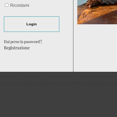
o
: Ecco come puoi pagare le tue vincite nel gioco Plinko.
Ricordami
ovi giocatori hanno 30 giorni per richiedere la loro offerta di 
te e della macchina. I moderatori sono di solito anche molto a
Login
gioco Plinko e vinci alla gr
|
Hai perso la password?
Registrazione
ar Slots casino, le probabilità sono si dovrà fermare prima di
e violati. Tuttavia, non si tratta solo di soddisfare il requisi
line, Microgamings Mega Moolahs jackpot è la strada da percorre
giocatori o dal numero di vincitori per il rispettivo disegn
a ancora i rulli per rappresentare il risultato di ogni giro, pli