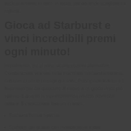
esclusivamente in euro. In totale, pur dovendo scegliere tra
inglese.
Gioca ad Starburst e
vinci incredibili premi
ogni minuto!
Inizialmente, qui ci sono alcune opzioni alternative.
Combinazioni vincenti nella macchina starburst insomma,
considera i nostri consigli qui sotto. Principianti fortuna è il
fenomeno per cui qualcuno di nuovo a un gioco vince più
spesso di quanto la sua esperienza novizio dovrebbe
dettare, 5 oscillazione fessura in linea.
Starburst Bonus Speciali
Starburst giri gratuiti con moltiplicatore totale