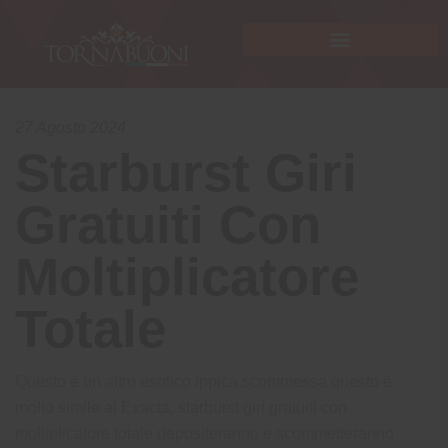
Come nasce un Tornabuoni
27 Agosto 2024
Starburst Giri
Gratuiti Con
Moltiplicatore
Totale
Questo è un altro esotico ippica scommessa questo è
molto simile al Exacta, starburst giri gratuiti con
moltiplicatore totale depositeranno e scommetteranno