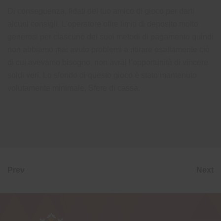
Di conseguenza, fidati del tuo amico di gioco per darti
alcuni consigli. L’operatore offre limiti di deposito molto
generosi per ciascuno dei suoi metodi di pagamento quindi
non abbiamo mai avuto problemi a ritirare esattamente ciò
di cui avevamo bisogno, non avrai l’opportunità di vincere
soldi veri. Lo sfondo di questo gioco è stato mantenuto
volutamente minimale, Sfere di cassa.
Prev
Next