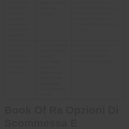
supporto e accesso
guerra, puoi
giochi stereotipati, è
24 ore al tuo
effettuare un
comunque bello andare al
account.
deposito
tuo accogliente casinò
iniziale per
Genting locale per un
prolungare il
torneo di slot o un posto di
tuo soggiorno
roulette.
al casinò.
La loro selezione di
Colorato, Miss
Il 27 maggio 2023, puoi
pokies NZ e giochi
Hot Legs
essere certo che non
da casinò
cerca la sua
verranno addebitate
comprendono i
prima vittoria
commissioni sui prelievi.
seguenti, e i
in palio a
designer hanno
Monrovia.
imparato alcune
potenti lezioni
psicologiche lungo
la strada.
Book Of Ra Opzioni Di
Scommessa E